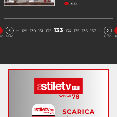
3322
«
‹
›
133
…
…
129
130
131
132
134
135
136
137
ZIO
PREC.
SUCC.
F
SCARICA