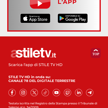
L’APP
Scarica l'app di STILE TV HD
STILE TV HD in onda su:
CANALE 78 DEL DIGITALE TERRESTRE
Testata iscritta nel Registro della Stampa presso il Tribunale di
Salerno al n. 34/2009