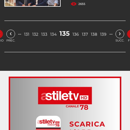
2655
«
‹
›
135
…
…
131
132
133
134
136
137
138
139
ZIO
PREC.
SUCC.
F
SCARICA