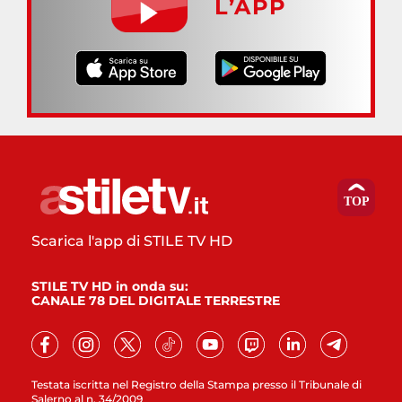
L’APP
Scarica l'app di STILE TV HD
STILE TV HD in onda su:
CANALE 78 DEL DIGITALE TERRESTRE
Testata iscritta nel Registro della Stampa presso il Tribunale di
Salerno al n. 34/2009