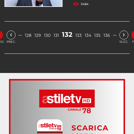
3484
«
‹
›
132
…
…
128
129
130
131
133
134
135
136
ZIO
PREC.
SUCC.
F
SCARICA