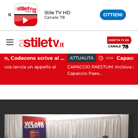
Stile TV HD
OTTIENI
Canale 78
Paestum, Codacons scrive al ministro Giuli: "Rilanciare scavi dell'Anfiteatro nell'area archeologica"
ATTUALITÀ
15:05
n appello al
CAPACCIO PAESTUM. Incisiva azione del Co
Capaccio Paes...