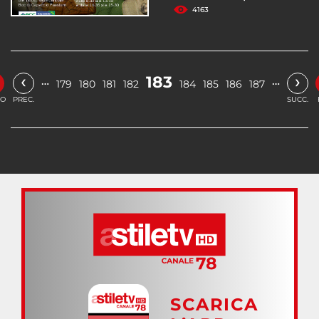
4163
‹
›
183
…
…
179
180
181
182
184
185
186
187
IO
PREC.
SUCC.
SCARICA