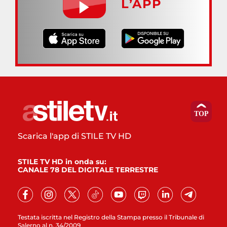
L’APP
Scarica l'app di STILE TV HD
STILE TV HD in onda su:
CANALE 78 DEL DIGITALE TERRESTRE
Testata iscritta nel Registro della Stampa presso il Tribunale di
Salerno al n. 34/2009