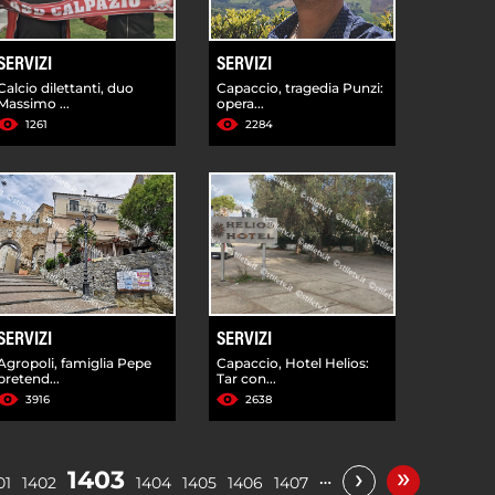
SERVIZI
SERVIZI
Calcio dilettanti, duo
Capaccio, tragedia Punzi:
Massimo ...
opera...
1261
2284
SERVIZI
SERVIZI
Agropoli, famiglia Pepe
Capaccio, Hotel Helios:
pretend...
Tar con...
3916
2638
»
›
1403
…
01
1402
1404
1405
1406
1407