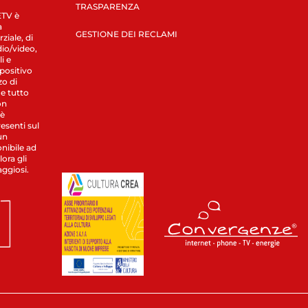
TRASPARENZA
LETV è
a
GESTIONE DEI RECLAMI
ziale, di
dio/video,
i e
spositivo
zo di
 e tutto
on
 è
esenti sul
un
nibile ad
ora gli
aggiosi.