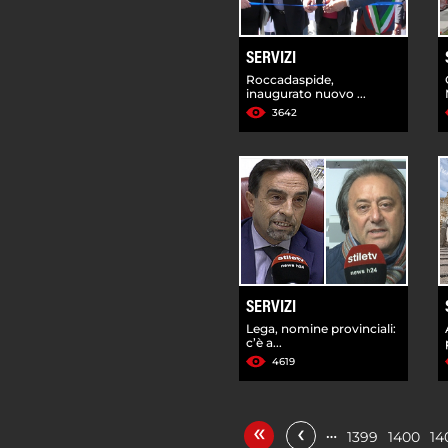
SERVIZI
Roccadaspide,
inaugurato nuovo ...
3642
SERVIZI
Lega, nomine provinciali:
c’è a...
4619
«
‹
…
1399
1400
14