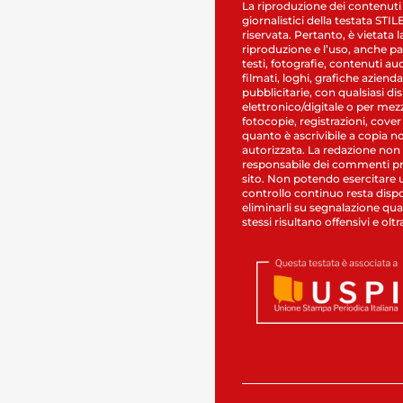
La riproduzione dei contenuti
giornalistici della testata STI
riservata. Pertanto, è vietata l
riproduzione e l’uso, anche par
testi, fotografie, contenuti au
filmati, loghi, grafiche aziendal
pubblicitarie, con qualsiasi di
elettronico/digitale o per mez
fotocopie, registrazioni, cover
quanto è ascrivibile a copia n
autorizzata. La redazione non
responsabile dei commenti pr
sito. Non potendo esercitare 
controllo continuo resta dispo
eliminarli su segnalazione qual
stessi risultano offensivi e oltr