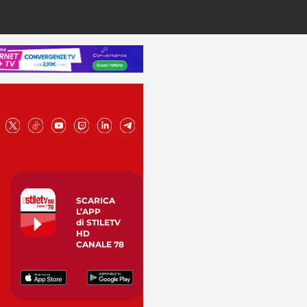
SCARICA
L’APP
di STILETV
HD
CANALE 78