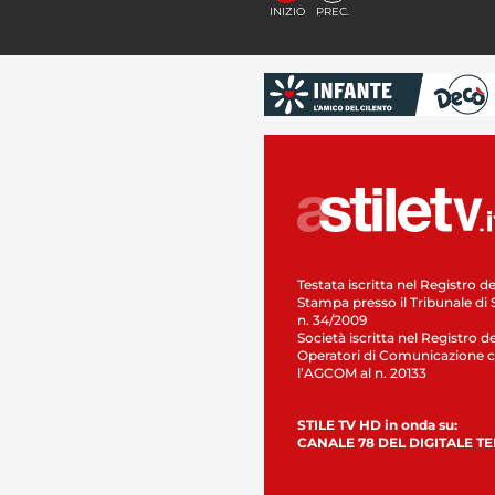
INIZIO
PREC.
Testata iscritta nel Registro de
Stampa presso il Tribunale di 
n. 34/2009
Società iscritta nel Registro de
Operatori di Comunicazione c
l’AGCOM al n. 20133
STILE TV HD in onda su:
CANALE 78 DEL DIGITALE T