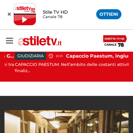
Stile TV HD
OTTIENI
Canale 78
Capaccio Paestum, istituita la Guardia Medica Turistica presso il Psaut di Piazza Santini
Capaccio Paestum, ingiurie alla Polizia Municipale sui social: indagato un cittadino
GIUDIZIARIA
12:25
 tra
CAPACCIO PAESTUM. Nell’ambito delle costanti attività
finaliz...