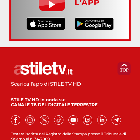
L’APP
Scarica l'app di STILE TV HD
STILE TV HD in onda su:
CANALE 78 DEL DIGITALE TERRESTRE
Testata iscritta nel Registro della Stampa presso il Tribunale di
Salerno al n. 34/2009