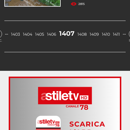
2815
1407
…
…
1403
1404
1405
1406
1408
1409
1410
1411
C.
SCARICA