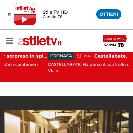
Stile TV HD
OTTIENI
Canale 78
Ischia, pusher sorpreso in spiaggia da carabinieri in Vespa
CRONACA
05:42
carabinieri
CASTELLABATE. Ha perso il controllo della moto
Via d...