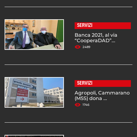
SERVIZI
Banca 2021, al via
“CooperaDAD”...
2489
SERVIZI
Agropoli, Cammarano
(M5S) dona ...
1746