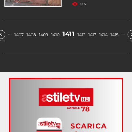
1955
‹
1411
…
…
1407
1408
1409
1410
1412
1413
1414
1415
EC.
SU
SCARICA