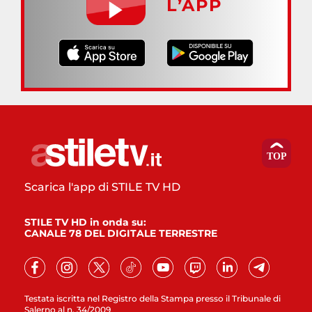
L’APP
Scarica l'app di STILE TV HD
STILE TV HD in onda su:
CANALE 78 DEL DIGITALE TERRESTRE
Testata iscritta nel Registro della Stampa presso il Tribunale di
Salerno al n. 34/2009