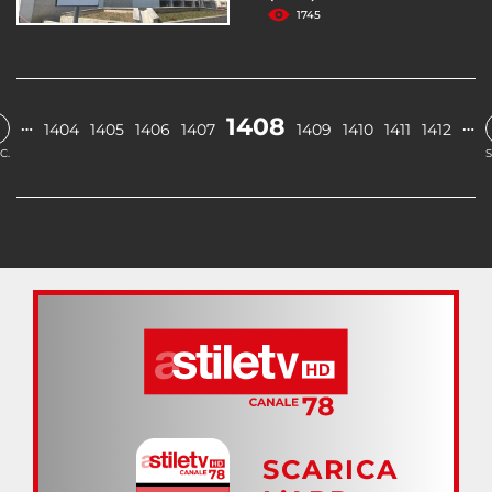
1745
1408
…
…
1404
1405
1406
1407
1409
1410
1411
1412
C.
S
SCARICA