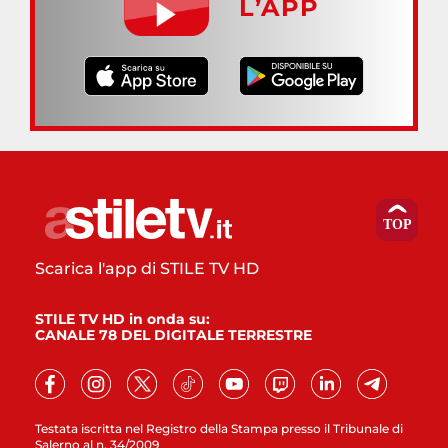
L’APP
Scarica l'app di STILE TV HD
STILE TV HD in onda su:
CANALE 78 DEL DIGITALE TERRESTRE
Testata iscritta nel Registro della Stampa presso il Tribunale di
Salerno al n. 34/2009