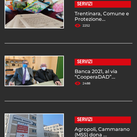
SERVIZI
Trentinara, Comune e
Protezione...
2252
SERVIZI
Banca 2021, al via
“CooperaDAD”...
2488
SERVIZI
Agropoli, Cammarano
(M5S) dona ...