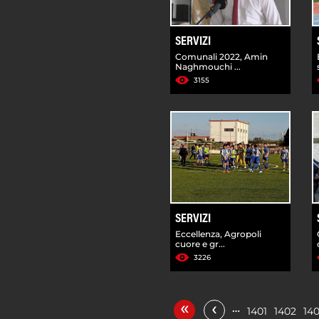
SERVIZI
Comunali 2022, Amin
Naghmouchi ...
3155
SERVIZI
Eccellenza, Agropoli
cuore e gr...
3226
«
‹
…
1401
1402
14