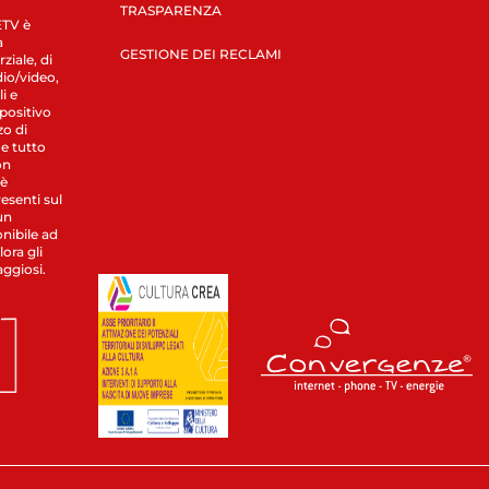
TRASPARENZA
LETV è
a
GESTIONE DEI RECLAMI
ziale, di
dio/video,
i e
spositivo
zo di
 e tutto
on
 è
esenti sul
un
nibile ad
ora gli
aggiosi.