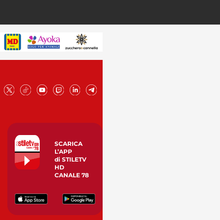
SCARICA
L’APP
di STILETV
HD
CANALE 78