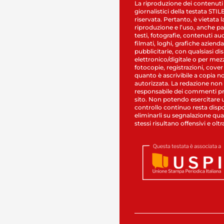
La riproduzione dei contenuti
giornalistici della testata STI
riservata. Pertanto, è vietata l
riproduzione e l’uso, anche par
testi, fotografie, contenuti au
filmati, loghi, grafiche aziendal
pubblicitarie, con qualsiasi di
elettronico/digitale o per mez
fotocopie, registrazioni, cover
quanto è ascrivibile a copia n
autorizzata. La redazione non
responsabile dei commenti pr
sito. Non potendo esercitare 
controllo continuo resta dispo
eliminarli su segnalazione qual
stessi risultano offensivi e oltr