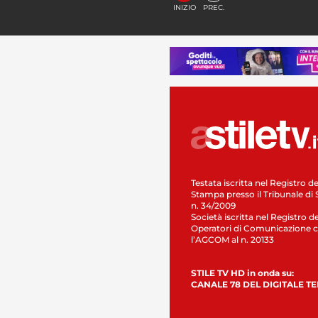
INIZIO
PREC.
Testata iscritta nel Registro de
Stampa presso il Tribunale di 
n. 34/2009
Società iscritta nel Registro de
Operatori di Comunicazione c
l’AGCOM al n. 20133
STILE TV HD in onda su:
CANALE 78 DEL DIGITALE T