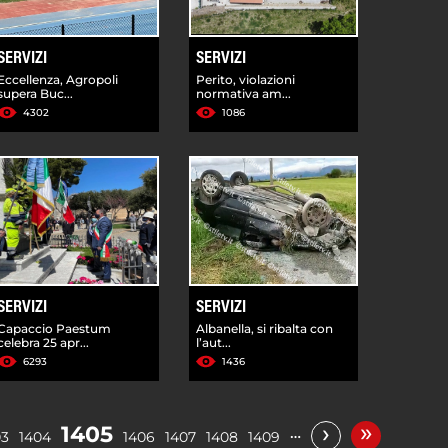
SERVIZI
SERVIZI
Eccellenza, Agropoli
Perito, violazioni
supera Buc...
normativa am...
4302
1086
SERVIZI
SERVIZI
Capaccio Paestum
Albanella, si ribalta con
celebra 25 apr...
l’aut...
6293
1436
»
›
1405
…
03
1404
1406
1407
1408
1409