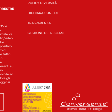
POLICY DIVERSITÀ
ERRESTRE
DICHIARAZIONE DI
TRASPARENZA
LETV è
a
GESTIONE DEI RECLAMI
ziale, di
dio/video,
i e
spositivo
zo di
 e tutto
on
 è
esenti sul
un
nibile ad
ora gli
aggiosi.