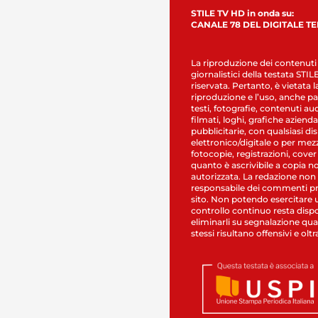
STILE TV HD in onda su:
CANALE 78 DEL DIGITALE T
La riproduzione dei contenuti
giornalistici della testata STI
riservata. Pertanto, è vietata l
riproduzione e l’uso, anche par
testi, fotografie, contenuti au
filmati, loghi, grafiche aziendal
pubblicitarie, con qualsiasi di
elettronico/digitale o per mez
fotocopie, registrazioni, cover
quanto è ascrivibile a copia n
autorizzata. La redazione non
responsabile dei commenti pr
sito. Non potendo esercitare 
controllo continuo resta dispo
eliminarli su segnalazione qual
stessi risultano offensivi e oltr