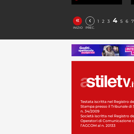
«
‹
4
1
2
3
5
6
7
INIZIO
PREC.
Testata iscritta nel Registro de
Stampa presso il Tribunale di 
n. 34/2009
Società iscritta nel Registro de
Operatori di Comunicazione c
l’AGCOM al n. 20133