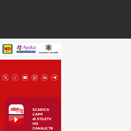
SCARICA
L’APP
di STILETV
HD
CANALE 78