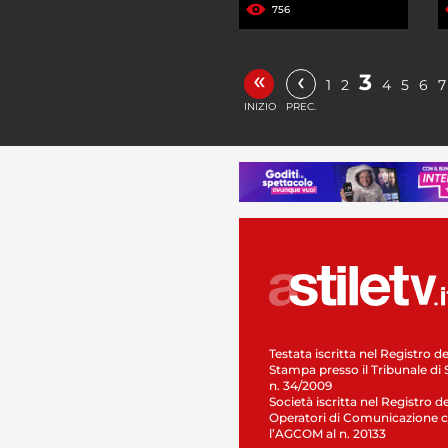
756
«
‹
3
1
2
4
5
6
7
INIZIO
PREC.
Testata iscritta nel Registro de
Stampa presso il Tribunale di 
n. 34/2009
Società iscritta nel Registro de
Operatori di Comunicazione c
l’AGCOM al n. 20133