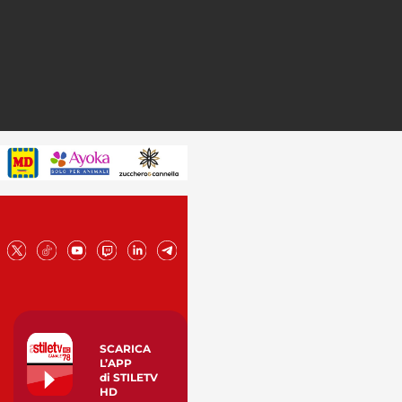
SCARICA
L’APP
di STILETV
HD