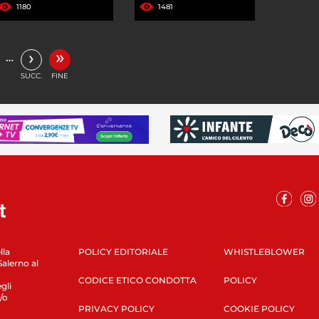
1180
1481
»
›
…
SUCC.
FINE
lla
POLICY EDITORIALE
WHISTLEBLOWER
Salerno al
CODICE ETICO CONDOTTA
POLICY
gli
/o
PRIVACY POLICY
COOKIE POLICY