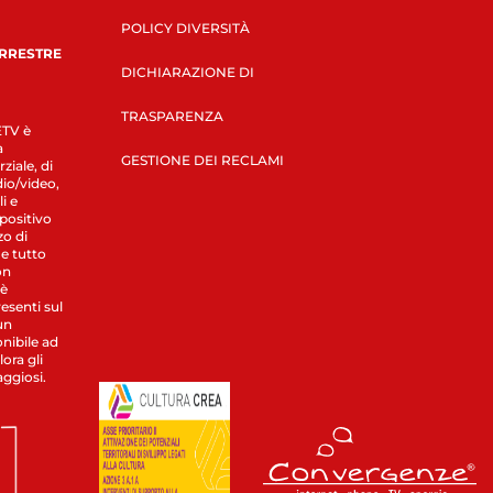
POLICY DIVERSITÀ
ERRESTRE
DICHIARAZIONE DI
TRASPARENZA
LETV è
a
GESTIONE DEI RECLAMI
ziale, di
dio/video,
i e
spositivo
zo di
 e tutto
on
 è
esenti sul
un
nibile ad
ora gli
aggiosi.