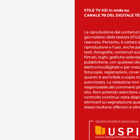
STILE TV HD in onda su:
CANALE 78 DEL DIGITALE T
La riproduzione dei contenuti
giornalistici della testata STI
riservata. Pertanto, è vietata l
riproduzione e l’uso, anche par
testi, fotografie, contenuti au
filmati, loghi, grafiche aziendal
pubblicitarie, con qualsiasi di
elettronico/digitale o per mez
fotocopie, registrazioni, cover
quanto è ascrivibile a copia n
autorizzata. La redazione non
responsabile dei commenti pr
sito. Non potendo esercitare 
controllo continuo resta dispo
eliminarli su segnalazione qual
stessi risultano offensivi e oltr