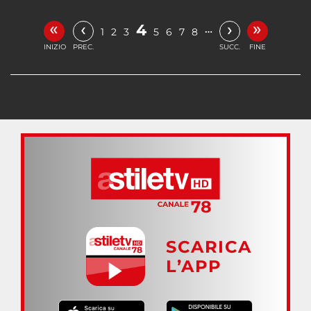
«
»
‹
›
4
…
1
2
3
5
6
7
8
INIZIO
PREC.
SUCC.
FINE
SCARICA
L’APP