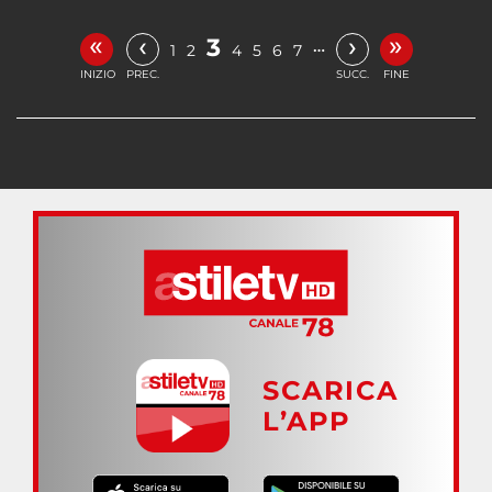
«
»
‹
›
3
…
1
2
4
5
6
7
INIZIO
PREC.
SUCC.
FINE
SCARICA
L’APP