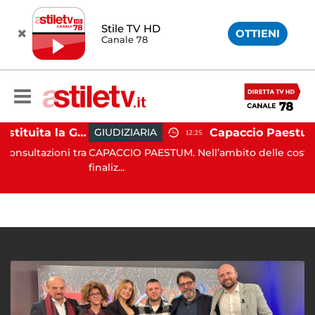
Stile TV HD
OTTIENI
Canale 78
Capaccio Paestum, istituita la Guardia Medica Turistica presso il Psaut di Piazza Santini
GIUDIZIARIA
12:25
azioni tra
CAPACCIO PAESTUM. Nell’ambito delle costanti attiv
finaliz...