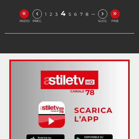
«
»
‹
›
4
…
1
2
3
5
6
7
8
INIZIO
PREC.
SUCC.
FINE
SCARICA
L’APP