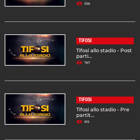
556
TIFOSI
Tifosi allo stadio - Post
parti...
767
TIFOSI
Tifosi allo stadio - Pre
partit...
615