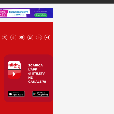
SCARICA
L’APP
di STILETV
HD
CANALE 78