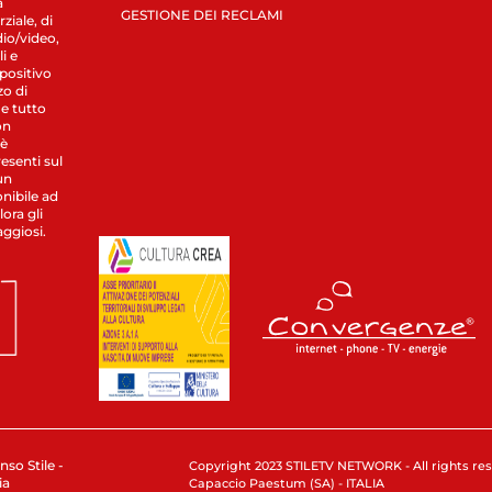
a
GESTIONE DEI RECLAMI
ziale, di
dio/video,
i e
spositivo
zo di
 e tutto
on
 è
esenti sul
un
nibile ad
ora gli
aggiosi.
nso Stile -
Copyright 2023 STILETV NETWORK - All rights rese
ia
Capaccio Paestum (SA) - ITALIA