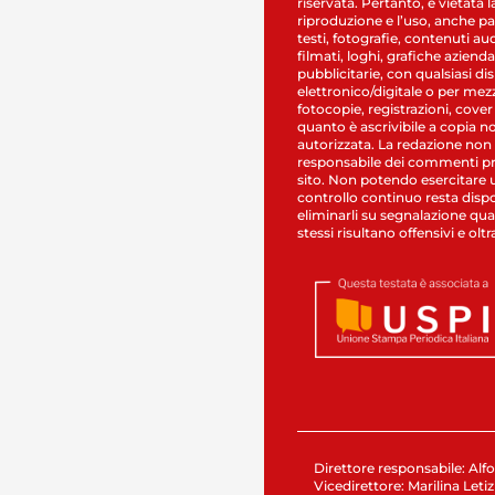
riservata. Pertanto, è vietata l
riproduzione e l’uso, anche par
testi, fotografie, contenuti au
filmati, loghi, grafiche aziendal
pubblicitarie, con qualsiasi di
elettronico/digitale o per mez
fotocopie, registrazioni, cover
quanto è ascrivibile a copia n
autorizzata. La redazione non
responsabile dei commenti pr
sito. Non potendo esercitare 
controllo continuo resta dispo
eliminarli su segnalazione qual
stessi risultano offensivi e oltr
Direttore responsabile: Alfo
Vicedirettore: Marilina Letiz