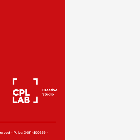
rved - P. Iva 04814100659 -