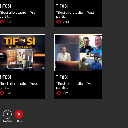
TIFOSI
TIFOSI
Tifosi allo stadio - Pre
Tifosi allo stadio - Post
partit...
parti...
613
890
TIFOSI
TIFOSI
Tifosi allo stadio - Post
Tifosi allo stadio - Pre
parti...
partit...
957
617
»
›
…
SUCC.
FINE