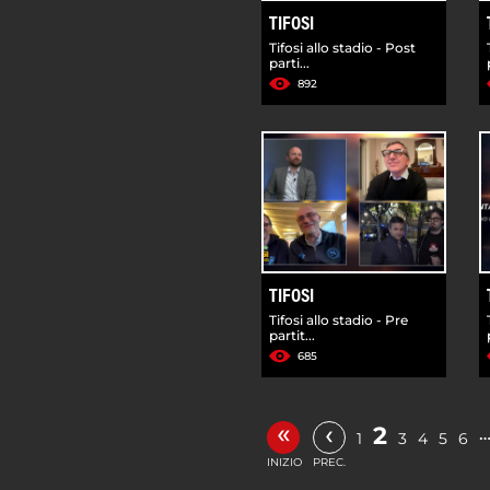
TIFOSI
Tifosi allo stadio - Post
parti...
892
TIFOSI
Tifosi allo stadio - Pre
partit...
685
«
‹
2
1
3
4
5
6
INIZIO
PREC.