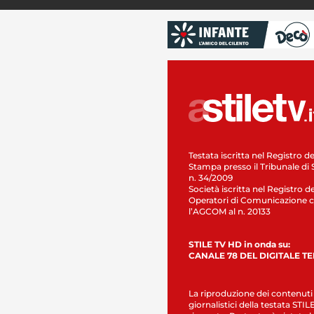
Testata iscritta nel Registro de
Stampa presso il Tribunale di 
n. 34/2009
Società iscritta nel Registro de
Operatori di Comunicazione c
l’AGCOM al n. 20133
STILE TV HD in onda su:
CANALE 78 DEL DIGITALE T
La riproduzione dei contenuti
giornalistici della testata STI