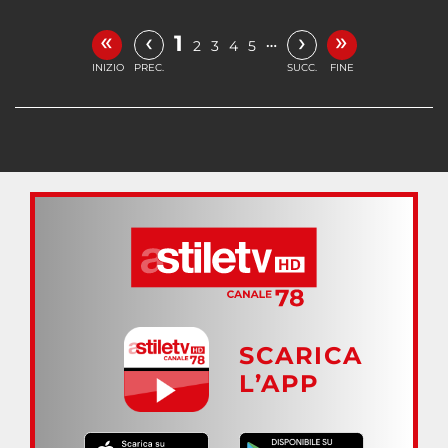
«
»
‹
›
1
…
2
3
4
5
INIZIO
PREC.
SUCC.
FINE
SCARICA
L’APP