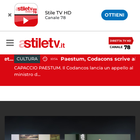
Stile TV HD
OTTIENI
Canale 78
Martina Carbonaro, braccialetto elettronico per i genitori della 14enne uccisa dall'ex
Paestum, Codacons scrive al ministro Giuli: "Rilanciare scavi dell'Anfiteatro nell'area archeologica"
CULTURA
10:54
CAPACCIO PAESTUM. Il Codancos lancia un appello al
ministro d...