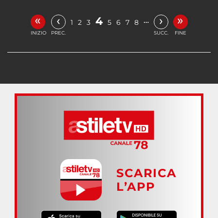
«
»
‹
›
4
…
1
2
3
5
6
7
8
INIZIO
PREC.
SUCC.
FINE
SCARICA
L’APP