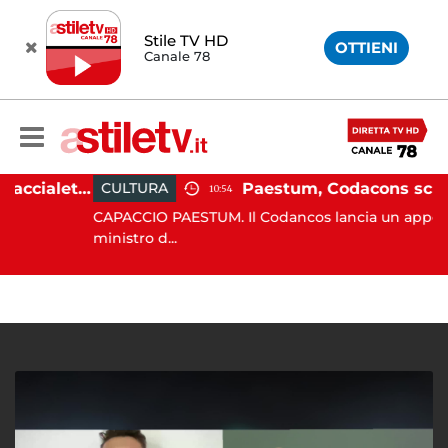
Stile TV HD
OTTIENI
Canale 78
Martina Carbonaro, braccialetto elettronico per i genitori della 14enne uccisa dall'ex
CULTURA
10:54
CAPACCIO PAESTUM. Il Codancos lancia un appello al
ministro d...