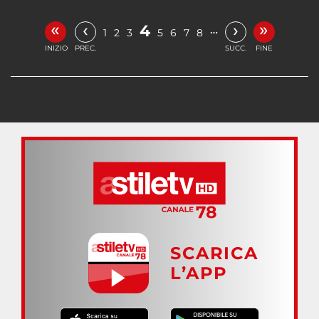
«
»
‹
›
4
…
1
2
3
5
6
7
8
INIZIO
PREC.
SUCC.
FINE
SCARICA
L’APP