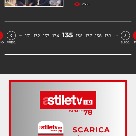
2656
«
‹
›
135
…
…
131
132
133
134
136
137
138
139
ZIO
PREC.
SUCC.
F
SCARICA