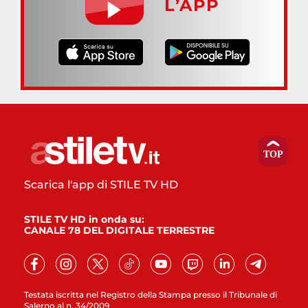
L’APP
Scarica l'app di STILE TV HD
STILE TV HD in onda su:
CANALE 78 DEL DIGITALE TERRESTRE
Testata iscritta nel Registro della Stampa presso il Tribunale di
Salerno al n. 34/2009