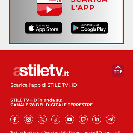
L’APP
Scarica l'app di STILE TV HD
STILE TV HD in onda su:
CANALE 78 DEL DIGITALE TERRESTRE
Testata iscritta nel Registro della Stampa presso il Tribunale di