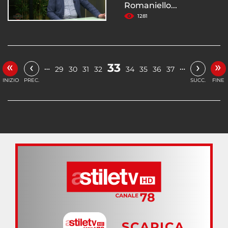
Romaniello...
1281
«
»
‹
›
33
…
…
29
30
31
32
34
35
36
37
INIZIO
PREC.
SUCC.
FINE
SCARICA