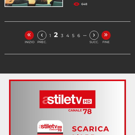
648
«
»
‹
›
2
…
1
3
4
5
6
INIZIO
PREC.
SUCC.
FINE
SCARICA