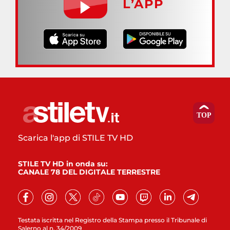
L’APP
Scarica l'app di STILE TV HD
STILE TV HD in onda su:
CANALE 78 DEL DIGITALE TERRESTRE
Testata iscritta nel Registro della Stampa presso il Tribunale di
Salerno al n. 34/2009