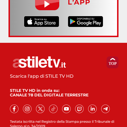
L’APP
Scarica l'app di STILE TV HD
STILE TV HD in onda su:
CANALE 78 DEL DIGITALE TERRESTRE
Testata iscritta nel Registro della Stampa presso il Tribunale di
Salerno al n. 34/2009