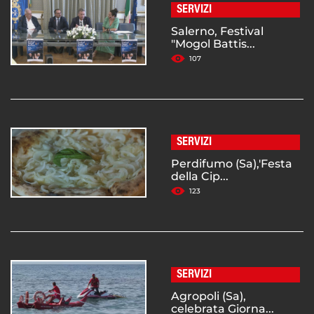
SERVIZI
Salerno, Festival
"Mogol Battis...
107
SERVIZI
Perdifumo (Sa),'Festa
della Cip...
123
SERVIZI
Agropoli (Sa),
celebrata Giorna...