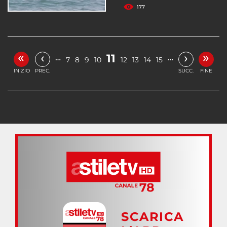
177
«
»
‹
›
11
…
…
7
8
9
10
12
13
14
15
INIZIO
PREC.
SUCC.
FINE
SCARICA