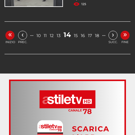
125
«
»
‹
›
14
…
…
10
11
12
13
15
16
17
18
INIZIO
PREC.
SUCC.
FINE
SCARICA