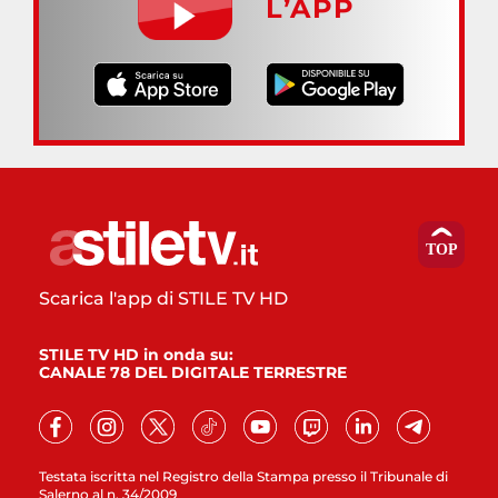
L’APP
Scarica l'app di STILE TV HD
STILE TV HD in onda su:
CANALE 78 DEL DIGITALE TERRESTRE
Testata iscritta nel Registro della Stampa presso il Tribunale di
Salerno al n. 34/2009