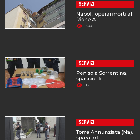
SERVIZI
Napoli, operai morti al
Rione A...
1099
SERVIZI
Penisola Sorrentina,
spaccio di...
115
SERVIZI
Torre Annunziata (Na),
spara ad...