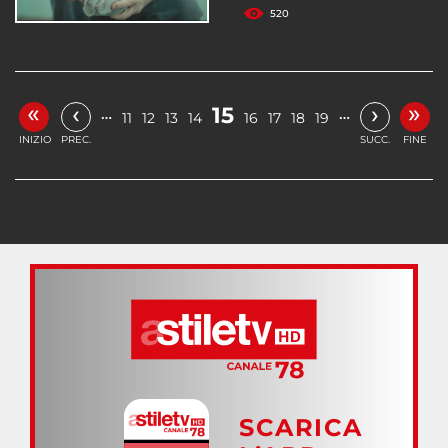
520
«
»
‹
›
15
…
…
11
12
13
14
16
17
18
19
INIZIO
PREC.
SUCC.
FINE
SCARICA