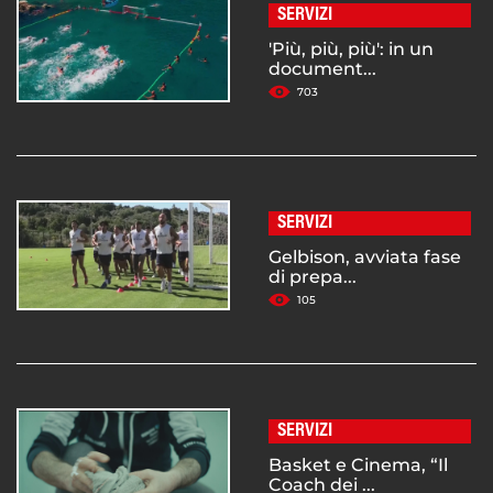
SERVIZI
'Più, più, più': in un
document...
703
SERVIZI
Gelbison, avviata fase
di prepa...
105
SERVIZI
Basket e Cinema, “Il
Coach dei ...