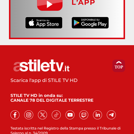
L’APP
Scarica l'app di STILE TV HD
STILE TV HD in onda su:
CANALE 78 DEL DIGITALE TERRESTRE
Testata iscritta nel Registro della Stampa presso il Tribunale di
Salerno al n. 34/2009