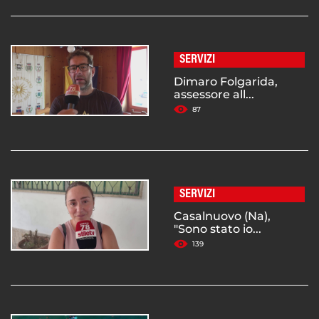
SERVIZI
Dimaro Folgarida,
assessore all...
87
SERVIZI
Casalnuovo (Na),
"Sono stato io...
139