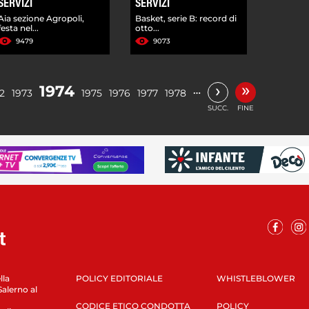
SERVIZI
SERVIZI
Aia sezione Agropoli,
Basket, serie B: record di
festa nel...
otto...
9479
9073
»
›
1974
…
2
1973
1975
1976
1977
1978
SUCC.
FINE
lla
POLICY EDITORIALE
WHISTLEBLOWER
Salerno al
CODICE ETICO CONDOTTA
POLICY