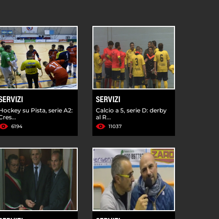
SERVIZI
SERVIZI
Hockey su Pista, serie A2:
Calcio a 5, serie D: derby
Cres...
al R...
6194
11037