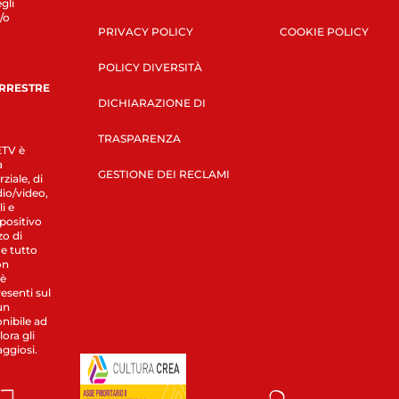
gli
/o
PRIVACY POLICY
COOKIE POLICY
POLICY DIVERSITÀ
ERRESTRE
DICHIARAZIONE DI
TRASPARENZA
LETV è
a
GESTIONE DEI RECLAMI
ziale, di
dio/video,
i e
spositivo
zo di
 e tutto
on
 è
esenti sul
un
nibile ad
ora gli
aggiosi.