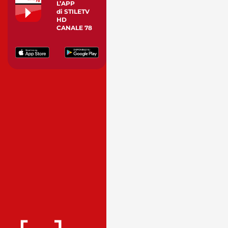
L’APP
di STILETV
HD
CANALE 78