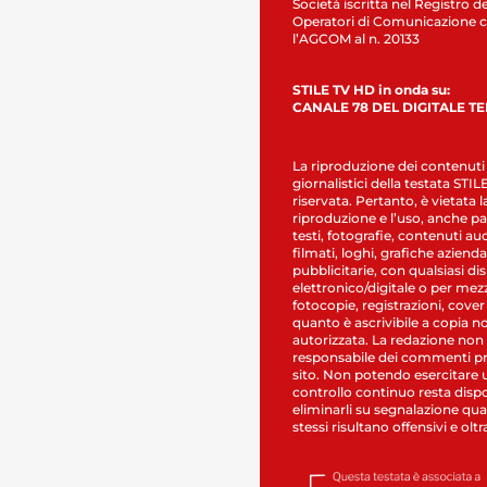
Società iscritta nel Registro de
Operatori di Comunicazione c
l’AGCOM al n. 20133
STILE TV HD in onda su:
CANALE 78 DEL DIGITALE T
La riproduzione dei contenuti
giornalistici della testata STI
riservata. Pertanto, è vietata l
riproduzione e l’uso, anche par
testi, fotografie, contenuti au
filmati, loghi, grafiche aziendal
pubblicitarie, con qualsiasi di
elettronico/digitale o per mez
fotocopie, registrazioni, cover
quanto è ascrivibile a copia n
autorizzata. La redazione non
responsabile dei commenti pr
sito. Non potendo esercitare 
controllo continuo resta dispo
eliminarli su segnalazione qual
stessi risultano offensivi e oltr