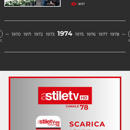
8137
1974
…
…
1970
1971
1972
1973
1975
1976
1977
1978
C.
S
SCARICA