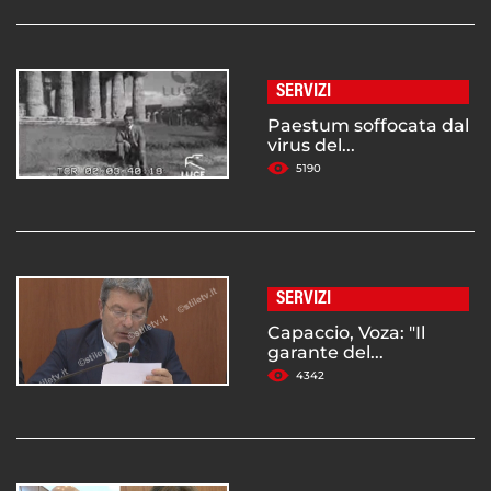
SERVIZI
Paestum soffocata dal
virus del...
5190
SERVIZI
Capaccio, Voza: "Il
garante del...
4342