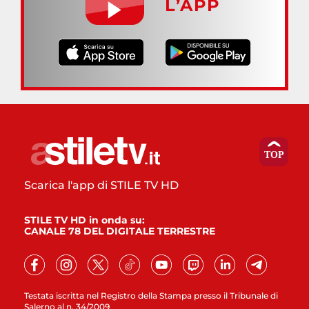
L’APP
Scarica l'app di STILE TV HD
STILE TV HD in onda su:
CANALE 78 DEL DIGITALE TERRESTRE
Testata iscritta nel Registro della Stampa presso il Tribunale di
Salerno al n. 34/2009