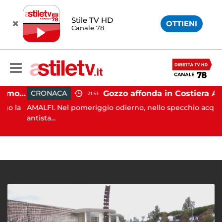
Stile TV HD
OTTIENI
Canale 78
Castellabate, incidente in moto: 27enne in ospedale
Gozzo affonda in Costiera Amalfitana: occupanti soccorsi da altri natanti
CRONACA
21:53
 la
AMALFI. Nel pomeriggio odierno, nello specchio acqueo
antista...