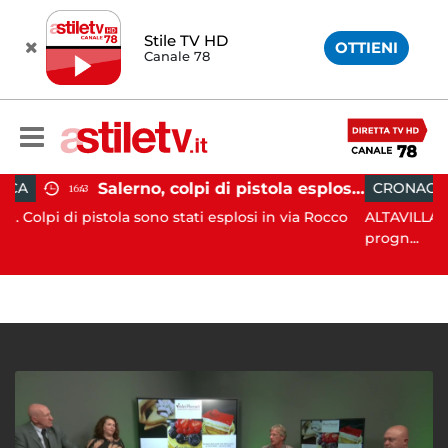
Stile TV HD
OTTIENI
Canale 78
Salerno, colpi di pistola esplosi a Pastena: paura tra i residenti
CRONACA
18:11
a sono stati esplosi in via Rocco
ALTAVILLA SILENTINA. Grave
progn...