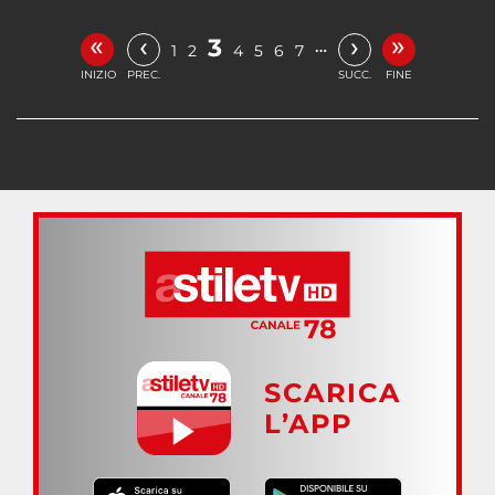
«
»
‹
›
3
…
1
2
4
5
6
7
INIZIO
PREC.
SUCC.
FINE
SCARICA
L’APP