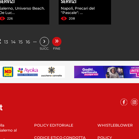
SERVIZI
SERVIZI
Salerno, Universo Beach.
Napoli, Precari del
De Luc...
"Pascale": ...
226
208
»
›
2
…
13
14
15
16
SUCC.
FINE
lla
POLICY EDITORIALE
WHISTLEBLOWER
Salerno al
CODICE ETICO CONDOTTA
POLICY