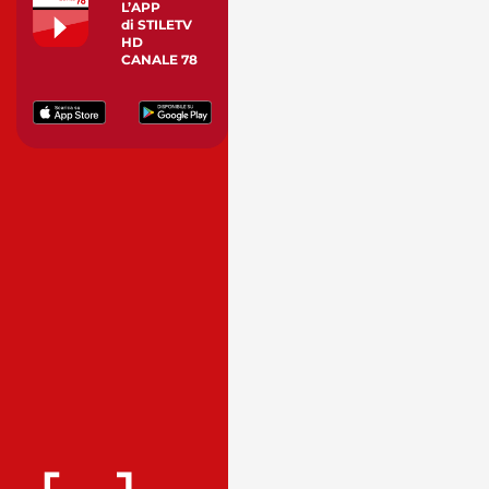
L’APP
di STILETV
HD
CANALE 78