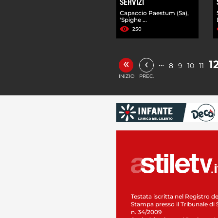
SERVIZI
Capaccio Paestum (Sa),
'Spighe ...
250
«
‹
1
…
8
9
10
11
INIZIO
PREC.
Testata iscritta nel Registro de
Stampa presso il Tribunale di 
n. 34/2009