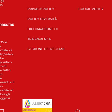
gli
/o
PRIVACY POLICY
COOKIE POLICY
POLICY DIVERSITÀ
ERRESTRE
DICHIARAZIONE DI
TRASPARENZA
LETV è
a
GESTIONE DEI RECLAMI
ziale, di
dio/video,
i e
spositivo
zo di
 e tutto
on
 è
esenti sul
un
nibile ad
ora gli
aggiosi.