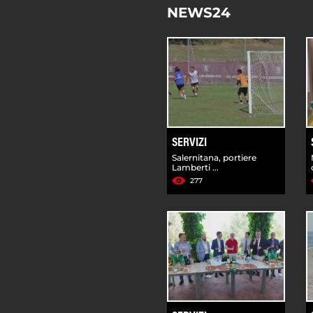
NEWS24
SERVIZI
Salernitana, portiere
Lamberti ...
277