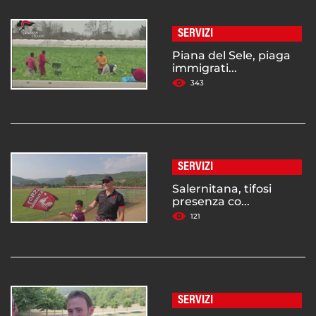
SERVIZI
Piana del Sele, piaga
immigrati...
343
SERVIZI
Salernitana, tifosi
presenza co...
121
SERVIZI