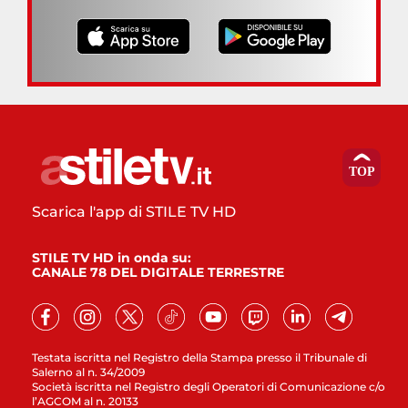
Scarica l'app di STILE TV HD
STILE TV HD in onda su:
CANALE 78 DEL DIGITALE TERRESTRE
Testata iscritta nel Registro della Stampa presso il Tribunale di
Salerno al n. 34/2009
Società iscritta nel Registro degli Operatori di Comunicazione c/o
l’AGCOM al n. 20133