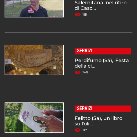
Salernitana, nel ritiro
di Casc...
115
SERVIZI
Perdifumo (Sa), 'Festa
della ci...
140
SERVIZI
Felitto (Sa), un libro
sull'oli...
117