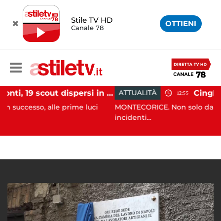
Stile TV HD
OTTIENI
Canale 78
Tramonti, 19 scout dispersi in montagna salvati dai vigili del fuoco
ATTUALITÀ
12:55
alle prime luci
MONTECORICE. Non solo danni alle aziende
incidenti...