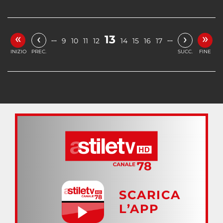
«
»
‹
›
13
…
…
9
10
11
12
14
15
16
17
INIZIO
PREC.
SUCC.
FINE
SCARICA
L’APP