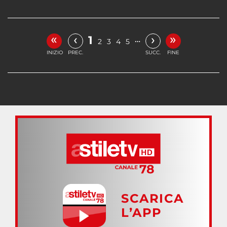
«
»
‹
›
1
…
2
3
4
5
INIZIO
PREC.
SUCC.
FINE
SCARICA
L’APP