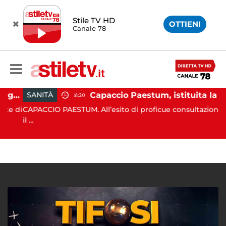
Stile TV HD
OTTIENI
Canale 78
Montecorice, blitz sulle spiagge libere: sequestrati oltre 300 ombrelloni e lettini lasciati sull’arenile
Capaccio Paestum, istituita la Guardia Medica Turistica presso il Psaut di Piazza Santini
SANITÀ
14:20
e di
CAPACCIO PAESTUM. All’esito di proficue consultazioni tra
il ...