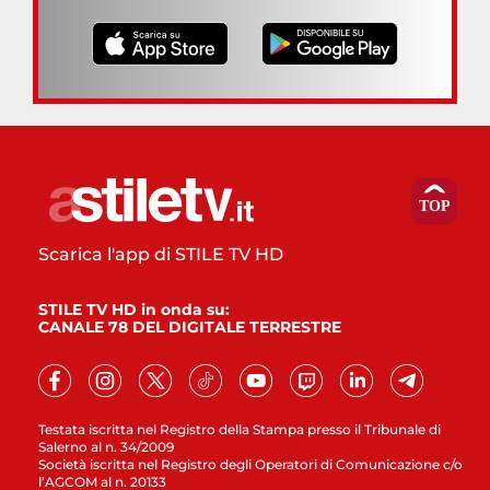
Scarica l'app di STILE TV HD
STILE TV HD in onda su:
CANALE 78 DEL DIGITALE TERRESTRE
Testata iscritta nel Registro della Stampa presso il Tribunale di
Salerno al n. 34/2009
Società iscritta nel Registro degli Operatori di Comunicazione c/o
l’AGCOM al n. 20133