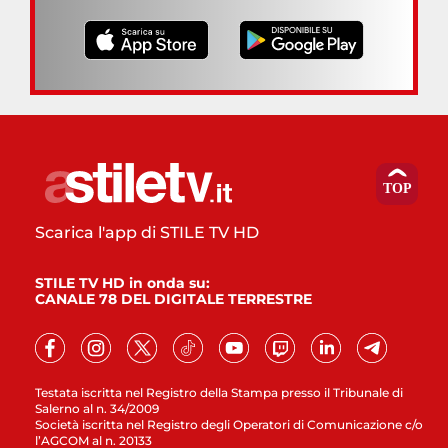
Scarica l'app di STILE TV HD
STILE TV HD in onda su:
CANALE 78 DEL DIGITALE TERRESTRE
Testata iscritta nel Registro della Stampa presso il Tribunale di
Salerno al n. 34/2009
Società iscritta nel Registro degli Operatori di Comunicazione c/o
l’AGCOM al n. 20133