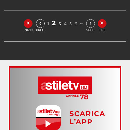
«
»
‹
›
2
…
1
3
4
5
6
INIZIO
PREC.
SUCC.
FINE
SCARICA
L’APP