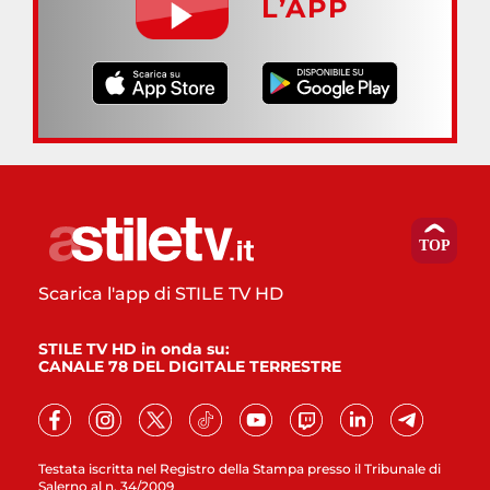
L’APP
Scarica l'app di STILE TV HD
STILE TV HD in onda su:
CANALE 78 DEL DIGITALE TERRESTRE
Testata iscritta nel Registro della Stampa presso il Tribunale di
Salerno al n. 34/2009