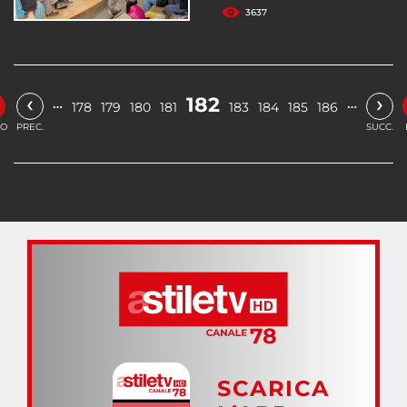
3637
‹
›
182
…
…
178
179
180
181
183
184
185
186
IO
PREC.
SUCC.
SCARICA