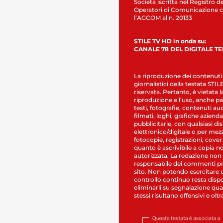
Società iscritta nel Registro de
Operatori di Comunicazione c
l’AGCOM al n. 20133
STILE TV HD in onda su:
CANALE 78 DEL DIGITALE T
La riproduzione dei contenuti
giornalistici della testata STI
riservata. Pertanto, è vietata l
riproduzione e l’uso, anche par
testi, fotografie, contenuti au
filmati, loghi, grafiche aziendal
pubblicitarie, con qualsiasi di
elettronico/digitale o per mez
fotocopie, registrazioni, cover
quanto è ascrivibile a copia n
autorizzata. La redazione non
responsabile dei commenti pr
sito. Non potendo esercitare 
controllo continuo resta dispo
eliminarli su segnalazione qual
stessi risultano offensivi e oltr