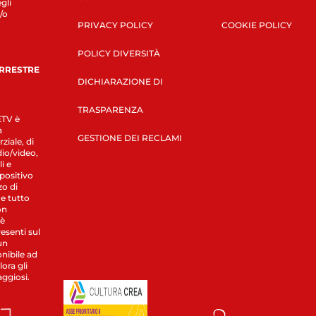
gli
/o
PRIVACY POLICY
COOKIE POLICY
POLICY DIVERSITÀ
ERRESTRE
DICHIARAZIONE DI
TRASPARENZA
LETV è
a
GESTIONE DEI RECLAMI
ziale, di
dio/video,
i e
spositivo
zo di
 e tutto
on
 è
esenti sul
un
nibile ad
ora gli
aggiosi.