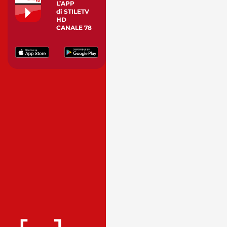
L’APP
di STILETV
HD
CANALE 78