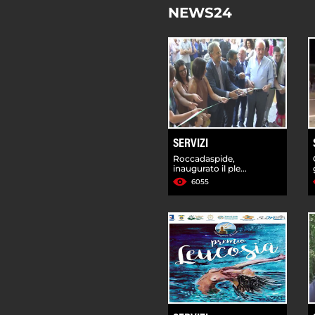
NEWS24
SERVIZI
Roccadaspide,
inaugurato il ple...
6055