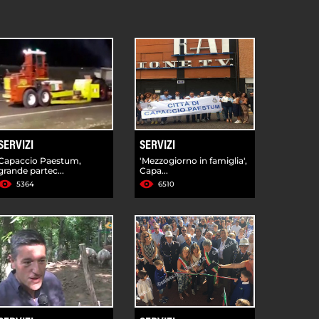
SERVIZI
SERVIZI
Capaccio Paestum,
'Mezzogiorno in famiglia',
grande partec...
Capa...
5364
6510