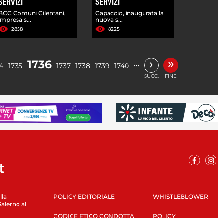
SERVIZI
SERVIZI
BCC Comuni Cilentani,
Capaccio, inaugurata la
impresa s...
nuova s...
2858
8225
»
›
1736
…
4
1735
1737
1738
1739
1740
SUCC.
FINE
lla
POLICY EDITORIALE
WHISTLEBLOWER
Salerno al
CODICE ETICO CONDOTTA
POLICY