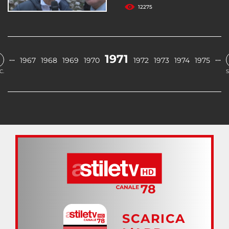
12275
1971
…
…
1967
1968
1969
1970
1972
1973
1974
1975
C.
S
SCARICA