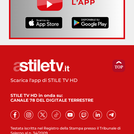
L’APP
Scarica l'app di STILE TV HD
STILE TV HD in onda su:
CANALE 78 DEL DIGITALE TERRESTRE
Testata iscritta nel Registro della Stampa presso il Tribunale di
Salerno al n. 34/2009