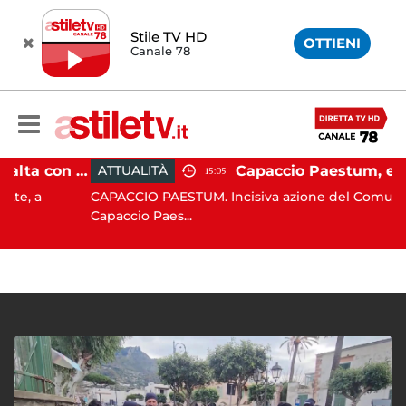
Stile TV HD
OTTIENI
Canale 78
Pontecagnano, si ribalta con l'auto alla rotatoria: giovane ferito
ATTUALITÀ
15:05
a
CAPACCIO PAESTUM. Incisiva azione del Comune di
Capaccio Paes...