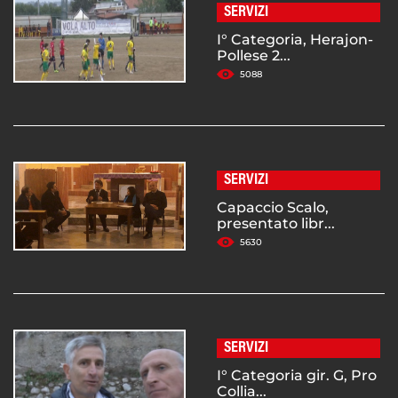
SERVIZI
I° Categoria, Herajon-
Pollese 2...
5088
SERVIZI
Capaccio Scalo,
presentato libr...
5630
SERVIZI
I° Categoria gir. G, Pro
Collia...