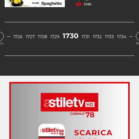
5588
‹
1730
…
…
1726
1727
1728
1729
1731
1732
1733
1734
C.
S
SCARICA