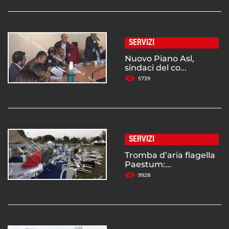
SERVIZI
Nuovo Piano Asl,
sindaci del co...
5739
SERVIZI
Tromba d’aria flagella
Paestum:...
9928