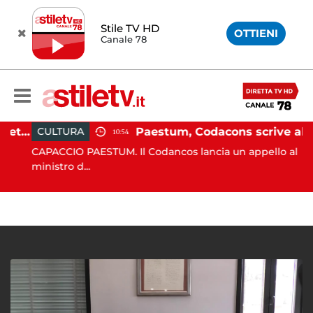
Stile TV HD
OTTIENI
Canale 78
Martina Carbonaro, braccialetto elettronico per i genitori della 14enne uccisa dall'ex
Paestum, Codacons scrive al ministro Giuli: "Rilanciare scavi dell'Anfiteatro nell'area archeologica"
CULTURA
10:54
CAPACCIO PAESTUM. Il Codancos lancia un appello al
ministro d...