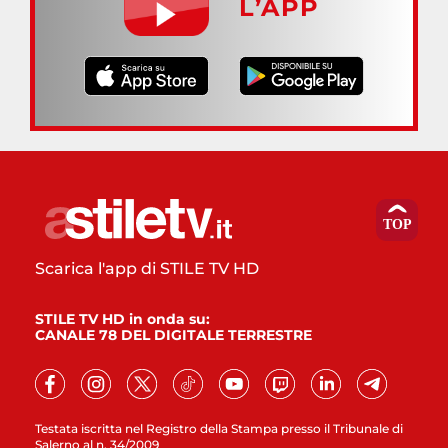
L’APP
Scarica l'app di STILE TV HD
STILE TV HD in onda su:
CANALE 78 DEL DIGITALE TERRESTRE
Testata iscritta nel Registro della Stampa presso il Tribunale di
Salerno al n. 34/2009