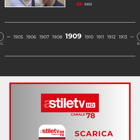
5353
‹
1909
…
…
1905
1906
1907
1908
1910
1911
1912
1913
C.
S
SCARICA