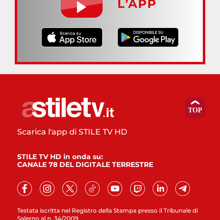
L’APP
Scarica l'app di STILE TV HD
STILE TV HD in onda su:
CANALE 78 DEL DIGITALE TERRESTRE
Testata iscritta nel Registro della Stampa presso il Tribunale di
Salerno al n. 34/2009