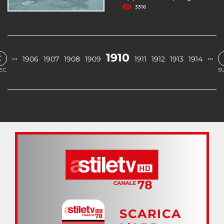
3316
‹
1910
…
…
1906
1907
1908
1909
1911
1912
1913
1914
EC.
SU
SCARICA