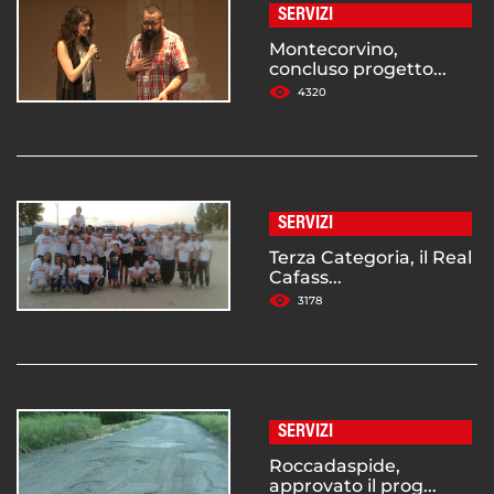
SERVIZI
Montecorvino,
concluso progetto...
4320
SERVIZI
Terza Categoria, il Real
Cafass...
3178
SERVIZI
Roccadaspide,
approvato il prog...