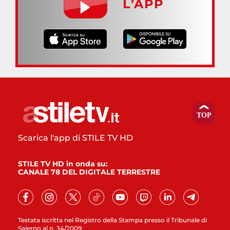
L’APP
Scarica l'app di STILE TV HD
STILE TV HD in onda su:
CANALE 78 DEL DIGITALE TERRESTRE
Testata iscritta nel Registro della Stampa presso il Tribunale di
Salerno al n. 34/2009