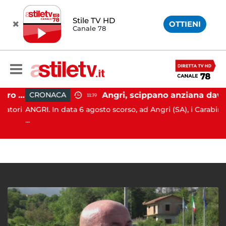
Stile TV HD
OTTIENI
Canale 78
Firme digitali utilizzate a loro insaputa: 9 indagati nel Vallo di Diano
Angri, scippano anziana davanti ad un negozio: tre arresti
CRONACA
11:39
ori
ANGRI. In data 6 agosto scorso, ad Angri (SA), i Carabinieri
...