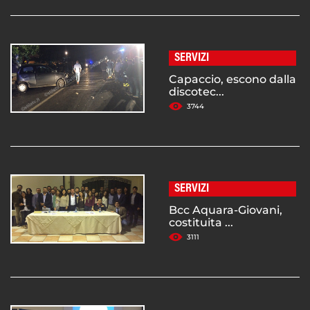
SERVIZI
Capaccio, escono dalla
discotec...
3744
SERVIZI
Bcc Aquara-Giovani,
costituita ...
3111