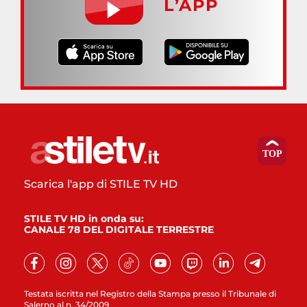
L’APP
Scarica l'app di STILE TV HD
STILE TV HD in onda su:
CANALE 78 DEL DIGITALE TERRESTRE
Testata iscritta nel Registro della Stampa presso il Tribunale di
Salerno al n. 34/2009