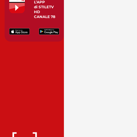
L’APP
di STILETV
HD
CANALE 78