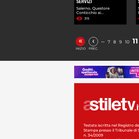
SERVIZI
Salerno, Questore
Conticchio ai...
315
«
‹
11
…
7
8
9
10
INIZIO
PREC.
Testata iscritta nel Registro de
Stampa presso il Tribunale di 
n. 34/2009