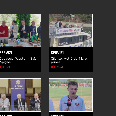
SERVIZI
SERVIZI
Capaccio Paestum (Sa),
Cilento, Metrò del Mare:
'Spighe ...
prima ...
321
2371