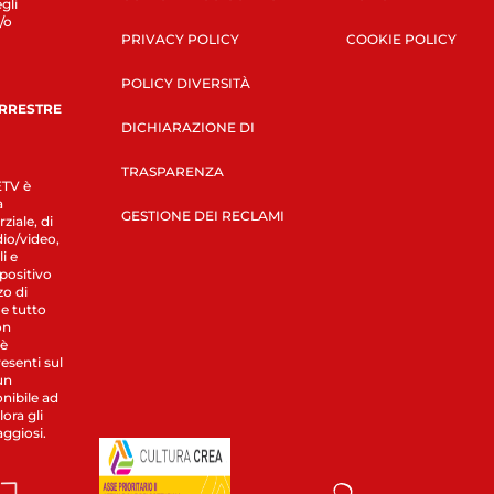
gli
/o
PRIVACY POLICY
COOKIE POLICY
POLICY DIVERSITÀ
ERRESTRE
DICHIARAZIONE DI
TRASPARENZA
LETV è
a
GESTIONE DEI RECLAMI
ziale, di
dio/video,
i e
spositivo
zo di
 e tutto
on
 è
esenti sul
un
nibile ad
ora gli
aggiosi.