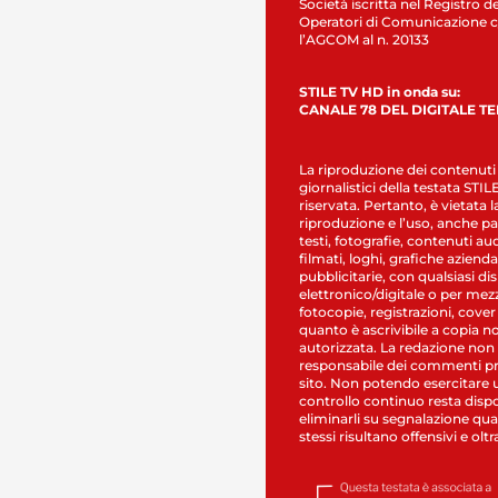
Società iscritta nel Registro de
Operatori di Comunicazione c
l’AGCOM al n. 20133
STILE TV HD in onda su:
CANALE 78 DEL DIGITALE T
La riproduzione dei contenuti
giornalistici della testata STI
riservata. Pertanto, è vietata l
riproduzione e l’uso, anche par
testi, fotografie, contenuti au
filmati, loghi, grafiche aziendal
pubblicitarie, con qualsiasi di
elettronico/digitale o per mez
fotocopie, registrazioni, cover
quanto è ascrivibile a copia n
autorizzata. La redazione non
responsabile dei commenti pr
sito. Non potendo esercitare 
controllo continuo resta dispo
eliminarli su segnalazione qual
stessi risultano offensivi e oltr