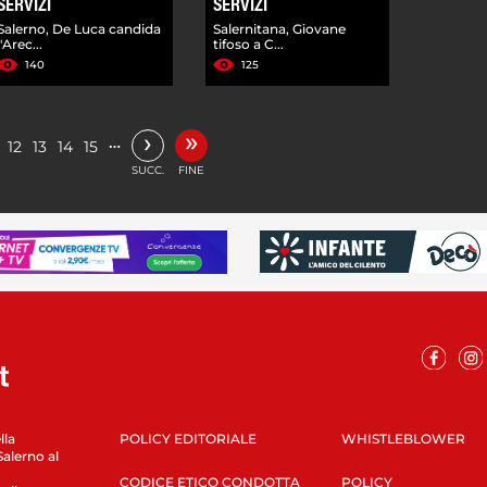
SERVIZI
SERVIZI
Salerno, De Luca candida
Salernitana, Giovane
l'Arec...
tifoso a C...
140
125
»
›
…
12
13
14
15
SUCC.
FINE
lla
POLICY EDITORIALE
WHISTLEBLOWER
Salerno al
CODICE ETICO CONDOTTA
POLICY