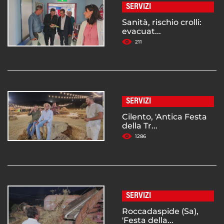
SERVIZI
Sanità, rischio crolli:
evacuat...
211
SERVIZI
Cilento, 'Antica Festa
della Tr...
1286
SERVIZI
Roccadaspide (Sa),
'Festa della...