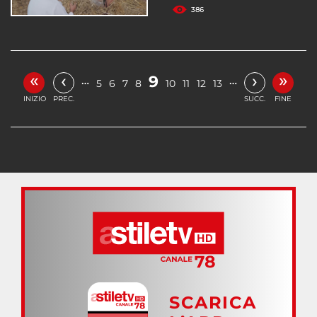
386
«
»
‹
›
9
…
…
5
6
7
8
10
11
12
13
INIZIO
PREC.
SUCC.
FINE
SCARICA