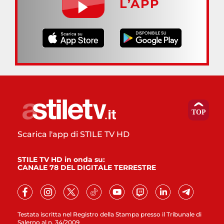
L’APP
Scarica l'app di STILE TV HD
STILE TV HD in onda su:
CANALE 78 DEL DIGITALE TERRESTRE
Testata iscritta nel Registro della Stampa presso il Tribunale di
Salerno al n. 34/2009