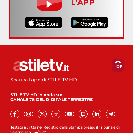
L’APP
Scarica l'app di STILE TV HD
STILE TV HD in onda su:
CANALE 78 DEL DIGITALE TERRESTRE
Testata iscritta nel Registro della Stampa presso il Tribunale di
Salerno al n. 34/2009