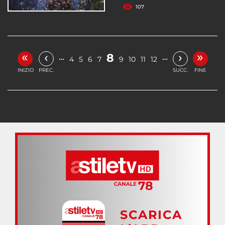
107
«
»
‹
›
8
…
…
4
5
6
7
9
10
11
12
INIZIO
PREC.
SUCC.
FINE
SCARICA