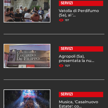
SERVIZI
Vatolla di Perdifumo
(Sa), al '...
157
SERVIZI
Agropoli (Sa),
presentata la nu...
1127
SERVIZI
Musica, 'Casalnuovo
Estate': co...