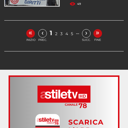
49
«
»
‹
›
1
…
2
3
4
5
INIZIO
PREC.
SUCC.
FINE
SCARICA