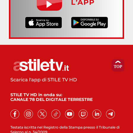
L’APP
Scarica l'app di STILE TV HD
STILE TV HD in onda su:
CANALE 78 DEL DIGITALE TERRESTRE
Testata iscritta nel Registro della Stampa presso il Tribunale di
Salerno al n. 34/2009