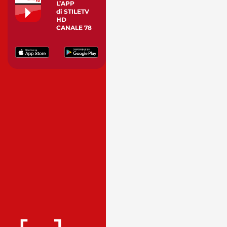
L’APP
di STILETV
HD
CANALE 78