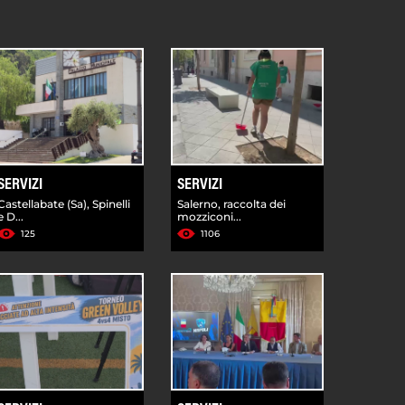
SERVIZI
SERVIZI
Castellabate (Sa), Spinelli
Salerno, raccolta dei
e D...
mozziconi...
125
1106