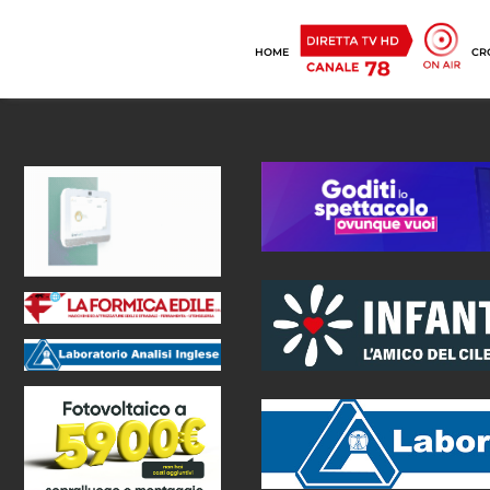
HOME
CR