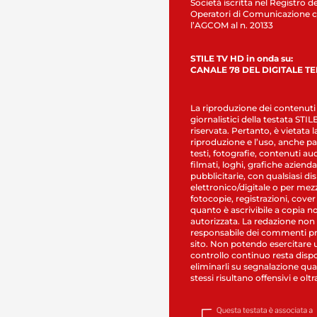
Società iscritta nel Registro de
Operatori di Comunicazione c
l’AGCOM al n. 20133
STILE TV HD in onda su:
CANALE 78 DEL DIGITALE T
La riproduzione dei contenuti
giornalistici della testata STI
riservata. Pertanto, è vietata l
riproduzione e l’uso, anche par
testi, fotografie, contenuti au
filmati, loghi, grafiche aziendal
pubblicitarie, con qualsiasi di
elettronico/digitale o per mez
fotocopie, registrazioni, cover
quanto è ascrivibile a copia n
autorizzata. La redazione non
responsabile dei commenti pr
sito. Non potendo esercitare 
controllo continuo resta dispo
eliminarli su segnalazione qual
stessi risultano offensivi e oltr