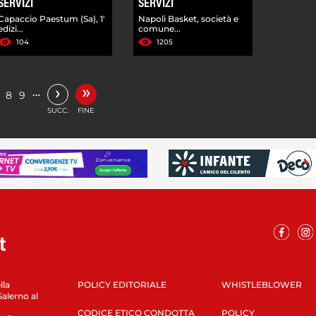
SERVIZI
SERVIZI
Capaccio Paestum (Sa), 1'
Napoli Basket, società e
edizi...
comune...
104
1205
»
›
…
8
9
SUCC.
FINE
lla
POLICY EDITORIALE
WHISTLEBLOWER
Salerno al
CODICE ETICO CONDOTTA
POLICY