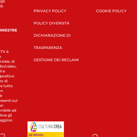
gli
/o
PRIVACY POLICY
COOKIE POLICY
POLICY DIVERSITÀ
ERRESTRE
DICHIARAZIONE DI
TRASPARENZA
LETV è
a
GESTIONE DEI RECLAMI
ziale, di
dio/video,
i e
spositivo
zo di
 e tutto
on
 è
esenti sul
un
nibile ad
ora gli
aggiosi.