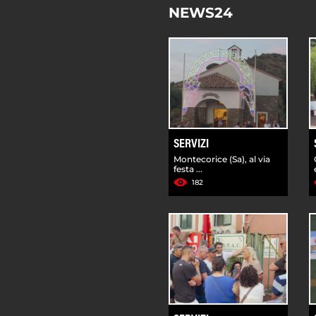
NEWS24
SERVIZI
Montecorice (Sa), al via
festa ...
182