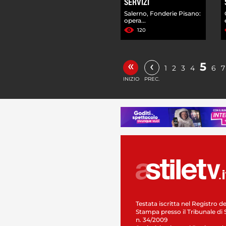
SERVIZI
Salerno, Fonderie Pisano:
opera...
120
«
‹
5
1
2
3
4
6
7
INIZIO
PREC.
Testata iscritta nel Registro de
Stampa presso il Tribunale di 
n. 34/2009