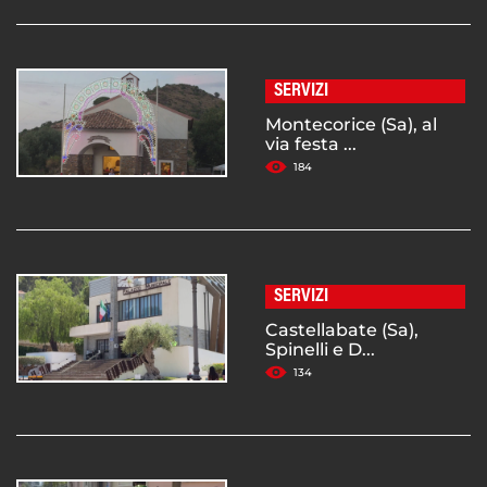
SERVIZI
Montecorice (Sa), al
via festa ...
184
SERVIZI
Castellabate (Sa),
Spinelli e D...
134