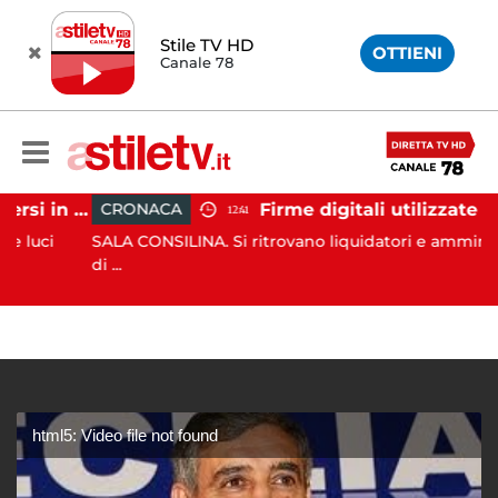
Stile TV HD
OTTIENI
Canale 78
Tramonti, 19 scout dispersi in montagna salvati dai vigili del fuoco
CRONACA
12:41
ci
SALA CONSILINA. Si ritrovano liquidatori e amministrato
di ...
html5: Video file not found