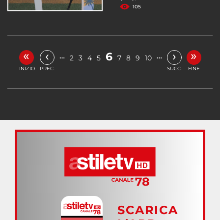
105
«
»
‹
›
6
…
…
2
3
4
5
7
8
9
10
INIZIO
PREC.
SUCC.
FINE
SCARICA