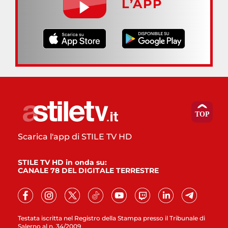
L’APP
Scarica l'app di STILE TV HD
STILE TV HD in onda su:
CANALE 78 DEL DIGITALE TERRESTRE
Testata iscritta nel Registro della Stampa presso il Tribunale di
Salerno al n. 34/2009