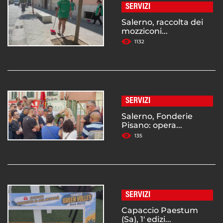
SERVIZI
Salerno, raccolta dei
mozziconi...
1132
SERVIZI
Salerno, Fonderie
Pisano: opera...
135
SERVIZI
Capaccio Paestum
(Sa), 1' edizi...