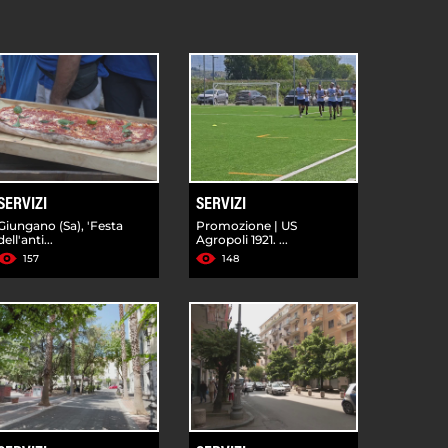
SERVIZI
SERVIZI
Giungano (Sa), 'Festa
Promozione | US
dell'anti...
Agropoli 1921. ...
157
148