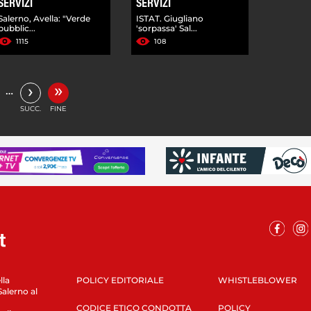
SERVIZI
SERVIZI
Salerno, Avella: "Verde
ISTAT. Giugliano
pubblic...
'sorpassa' Sal...
1115
108
»
›
…
SUCC.
FINE
lla
POLICY EDITORIALE
WHISTLEBLOWER
Salerno al
CODICE ETICO CONDOTTA
POLICY