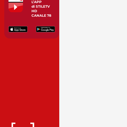
L’APP
di STILETV
HD
CANALE 78