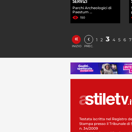
SERVIZI
Parchi Archeologici di
Paestum ...
150
«
‹
3
1
2
4
5
6
7
INIZIO
PREC.
Testata iscritta nel Registro de
Stampa presso il Tribunale di 
n. 34/2009