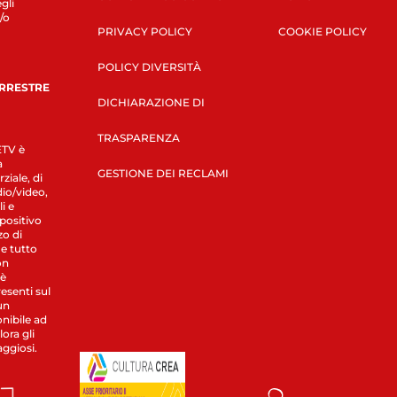
gli
/o
PRIVACY POLICY
COOKIE POLICY
POLICY DIVERSITÀ
ERRESTRE
DICHIARAZIONE DI
TRASPARENZA
LETV è
a
GESTIONE DEI RECLAMI
ziale, di
dio/video,
i e
spositivo
zo di
 e tutto
on
 è
esenti sul
un
nibile ad
ora gli
aggiosi.