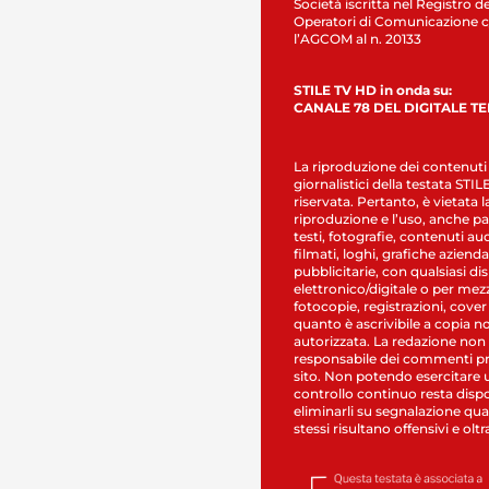
Società iscritta nel Registro de
Operatori di Comunicazione c
l’AGCOM al n. 20133
STILE TV HD in onda su:
CANALE 78 DEL DIGITALE T
La riproduzione dei contenuti
giornalistici della testata STI
riservata. Pertanto, è vietata l
riproduzione e l’uso, anche par
testi, fotografie, contenuti au
filmati, loghi, grafiche aziendal
pubblicitarie, con qualsiasi di
elettronico/digitale o per mez
fotocopie, registrazioni, cover
quanto è ascrivibile a copia n
autorizzata. La redazione non
responsabile dei commenti pr
sito. Non potendo esercitare 
controllo continuo resta dispo
eliminarli su segnalazione qual
stessi risultano offensivi e oltr