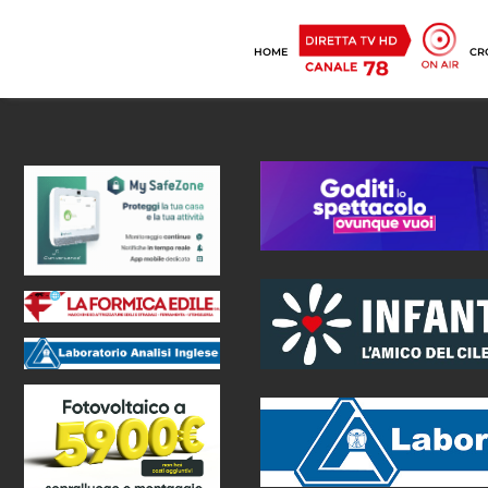
HOME
CR