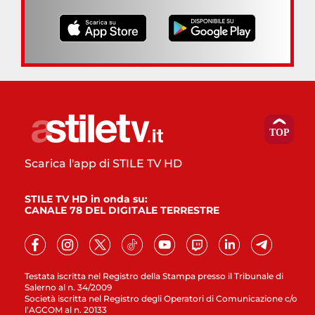
Scarica l'app di STILE TV HD
STILE TV HD in onda su:
CANALE 78 DEL DIGITALE TERRESTRE
Testata iscritta nel Registro della Stampa presso il Tribunale di
Salerno al n. 34/2009
Società iscritta nel Registro degli Operatori di Comunicazione c/o
l’AGCOM al n. 20133