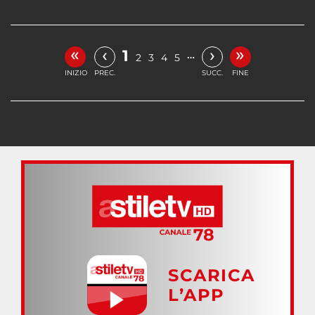
«
»
‹
›
1
…
2
3
4
5
INIZIO
PREC.
SUCC.
FINE
SCARICA
L’APP