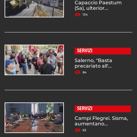
Capaccio Paestum
(Sa), ulterior...
134
SERVIZI
Salerno, "Basta
precariato all'...
84
SERVIZI
Campi Flegrei. Sisma,
aumentano...
63