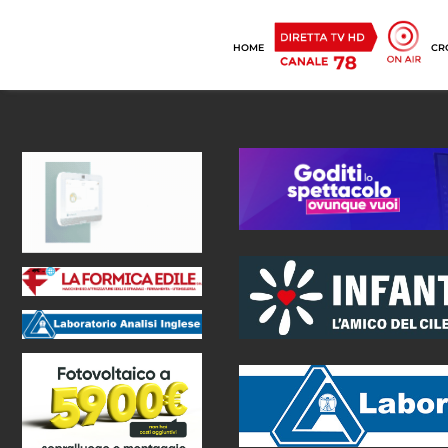
HOME
CR