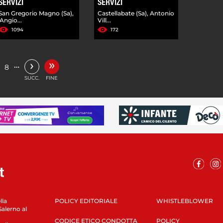
SERVIZI
SERVIZI
San Gregorio Magno (Sa),
Castellabate (Sa), Antonio
'Angio...
Vill...
1094
172
»
›
…
8
SUCC.
FINE
lla
POLICY EDITORIALE
WHISTLEBLOWER
Salerno al
CODICE ETICO CONDOTTA
POLICY