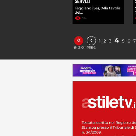
SERVIZI
Teggiano (Sa), 'Alla tavola
del...
95
«
‹
4
1
2
3
5
6
7
INIZIO
PREC.
Testata iscritta nel Registro de
Stampa presso il Tribunale di 
n. 34/2009