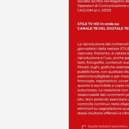
Società iscritta nel Registro de
Operatori di Comunicazione c
l’AGCOM al n. 20133
STILE TV HD in onda su:
CANALE 78 DEL DIGITALE T
La riproduzione dei contenuti
giornalistici della testata STI
riservata. Pertanto, è vietata l
riproduzione e l’uso, anche par
testi, fotografie, contenuti au
filmati, loghi, grafiche aziendal
pubblicitarie, con qualsiasi di
elettronico/digitale o per mez
fotocopie, registrazioni, cover
quanto è ascrivibile a copia n
autorizzata. La redazione non
responsabile dei commenti pr
sito. Non potendo esercitare 
controllo continuo resta dispo
eliminarli su segnalazione qual
stessi risultano offensivi e oltr