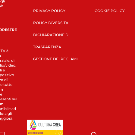
gli
/o
PRIVACY POLICY
COOKIE POLICY
POLICY DIVERSITÀ
ERRESTRE
DICHIARAZIONE DI
TRASPARENZA
LETV è
a
GESTIONE DEI RECLAMI
ziale, di
dio/video,
i e
spositivo
zo di
 e tutto
on
 è
esenti sul
un
nibile ad
ora gli
aggiosi.