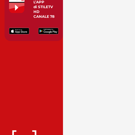
L’APP
di STILETV
HD
CANALE 78