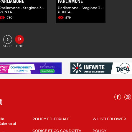
PARLIAMONE
PARLIAMONE
Parliamone - Stagione 3 -
Parliamone - Stagione 3 -
PUNTA...
PUNTA...
780
579
»
›
…
SUCC.
FINE
lla
POLICY EDITORIALE
WHISTLEBLOWER
Salerno al
CODICE ETICO CONDOTTA
POLICY