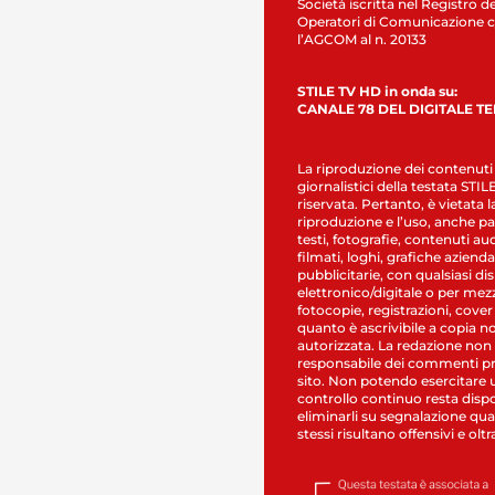
Società iscritta nel Registro de
Operatori di Comunicazione c
l’AGCOM al n. 20133
STILE TV HD in onda su:
CANALE 78 DEL DIGITALE T
La riproduzione dei contenuti
giornalistici della testata STI
riservata. Pertanto, è vietata l
riproduzione e l’uso, anche par
testi, fotografie, contenuti au
filmati, loghi, grafiche aziendal
pubblicitarie, con qualsiasi di
elettronico/digitale o per mez
fotocopie, registrazioni, cover
quanto è ascrivibile a copia n
autorizzata. La redazione non
responsabile dei commenti pr
sito. Non potendo esercitare 
controllo continuo resta dispo
eliminarli su segnalazione qual
stessi risultano offensivi e oltr