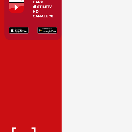
L’APP
di STILETV
HD
CANALE 78