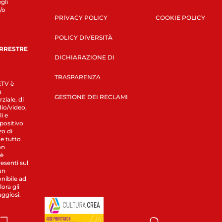
gli
/o
PRIVACY POLICY
COOKIE POLICY
POLICY DIVERSITÀ
ERRESTRE
DICHIARAZIONE DI
TRASPARENZA
LETV è
a
GESTIONE DEI RECLAMI
ziale, di
dio/video,
i e
spositivo
zo di
 e tutto
on
 è
esenti sul
un
nibile ad
ora gli
aggiosi.