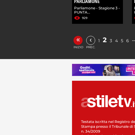
PARLIAMONE
Parliamone - Stagione 3 -
PUNTA...
929
«
‹
2
1
3
4
5
6
INIZIO
PREC.
Testata iscritta nel Registro de
Stampa presso il Tribunale di 
n. 34/2009