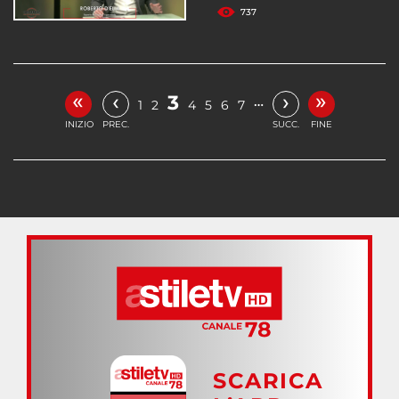
737
«
»
‹
›
3
…
1
2
4
5
6
7
INIZIO
PREC.
SUCC.
FINE
SCARICA