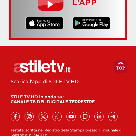
L’APP
Scarica l'app di STILE TV HD
STILE TV HD in onda su:
CANALE 78 DEL DIGITALE TERRESTRE
Testata iscritta nel Registro della Stampa presso il Tribunale di
Salerno al n. 34/2009