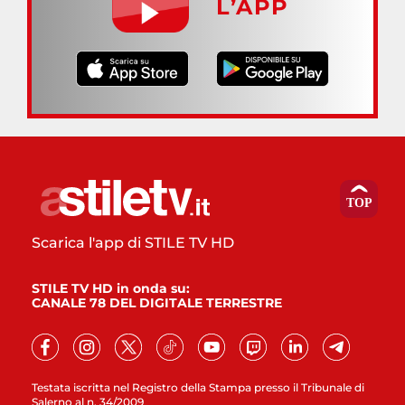
L’APP
Scarica l'app di STILE TV HD
STILE TV HD in onda su:
CANALE 78 DEL DIGITALE TERRESTRE
Testata iscritta nel Registro della Stampa presso il Tribunale di
Salerno al n. 34/2009