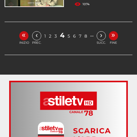
1074
«
»
‹
›
4
…
1
2
3
5
6
7
8
INIZIO
PREC.
SUCC.
FINE
SCARICA